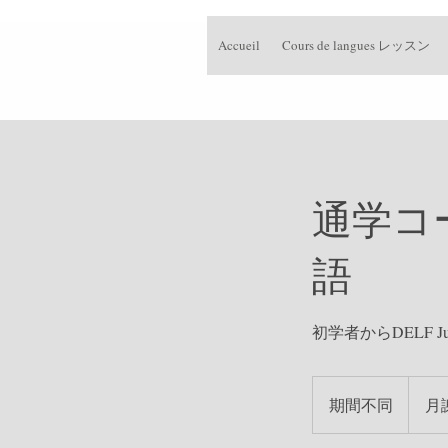
Accueil
Cours de langues レッスン
通学コ
語
初学者からDELF Ju
月
謝
期間不同
期
月謝
制
間
12,000
円