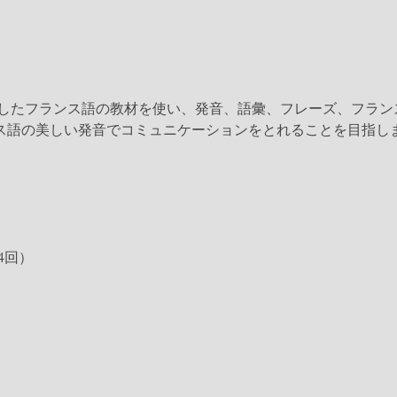
orに準拠したフランス語の教材を使い、発音、語彙、フレーズ、フラ
ス語の美しい発音でコミュニケーションをとれることを目指し
4回）
。