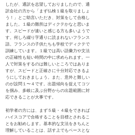
したが、通訳を志望しておりましたので、通
訳会社の方から「まず仏検１級を取りましょ
う！」とご助言いただき、対策をして合格し
ました。１級の難所はディクテかなと思いま
す。スピードが速いと感じる方も多いようで
す。何しろ綴り字通りに読まれないフランス
語。フランスの子供たちも学校でディクテで
訓練しています。１級では高い語彙力や文法
の正確性も短い時間の中に求められます。一
人で対策をするのは難しいところではありま
すが、スピードと正確さに十分対応できるよ
うにしておきましょう。また、意外と難しい
のが設問１〜４です。出題傾向を捉えてコツ
を掴み、多岐に及ぶ分野からの出題範囲に対
応できることが大事です。
初学者の方には、まず５級・４級をできれば
ハイスコアで合格することを目標とされるこ
とをお勧めします。基本的な文法をきちんと
理解していることは、話す上でもベースとな